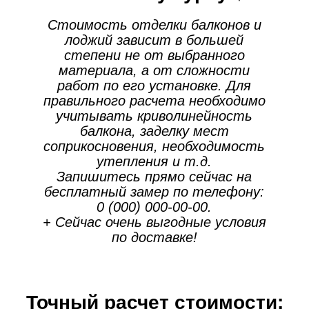
Стоимость отделки балконов и
КОНДИЦИОНЕР
СУШ
лоджий зависит в большей
от 2100 руб.
от 72
степени не от выбранного
материала, а от сложности
работ по его установке. Для
правильного расчета необходимо
учитывать криволинейность
балкона, заделку мест
соприкосновения, необходимость
утепления и т.д.
Запишитесь прямо сейчас на
бесплатный замер по телефону:
0 (000) 000-00-00
.
+ Сейчас очень выгодные условия
по доставке!
Точный расчет стоимости: