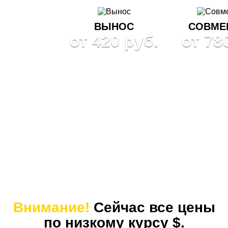
ВЫНОС
СОВМЕ
от 420 руб.
от 78
Внимание!
Сейчас все цены
по низкому курсу $.