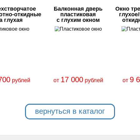
ехстворчатое
Балконная дверь
Окно тр
отно-откидные
пластиковая
глухое
а глухая
с глухим окном
откид
700
17 000
9 
рублей
от
рублей
от
вернуться в каталог