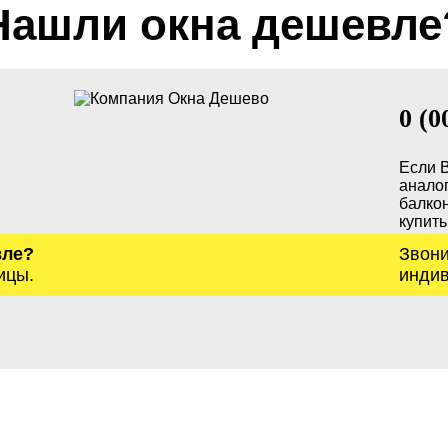
Нашли окна дешевле
0 (0
Если 
анало
балкон
купить
вле?
Звони
ицы.
индив