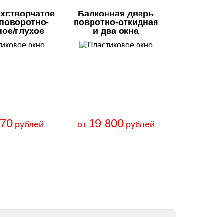
ехстворчатое
Балконная дверь
/поворотно-
повротно-откидная
ное/глухое
и два окна
670
19 800
рублей
от
рублей