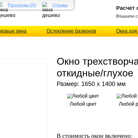
Рассрочка 0%
Отзывы
Расчет 
Впишите св
иковые окна
Остекление балконов
Окна для
Окно трехстворча
откидные/глухое
Размер: 1650 х 1400 мм
Любой цвет
Любой 
В стоимость окон включено: