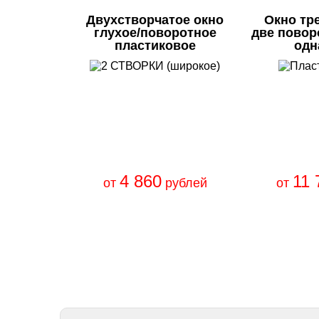
Двухстворчатое окно
Окно тр
глухое/поворотное
две повор
пластиковое
одн
4 860
11 
от
рублей
от